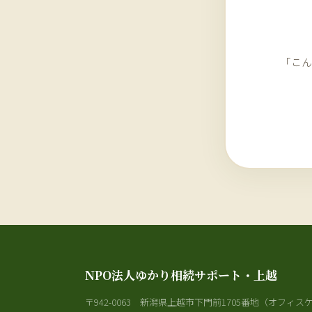
「こん
NPO法人ゆかり相続サポート・上越
〒942-0063 新潟県上越市下門前1705番地（オフィス