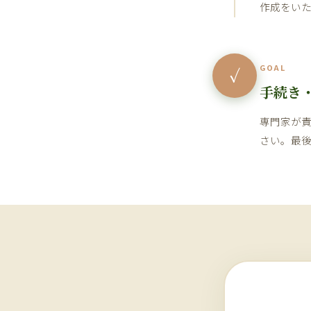
作成をい
GOAL
✓
手続き
専門家が
さい。最