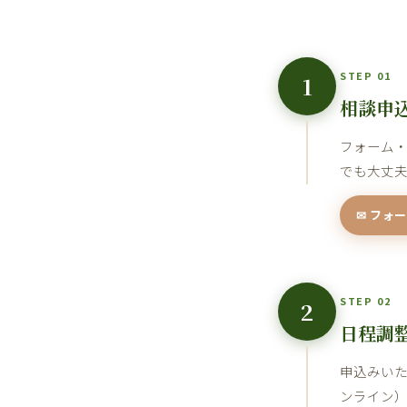
STEP 01
1
相談申
フォーム
でも大丈
✉ フォ
STEP 02
2
日程調
申込みい
ンライン