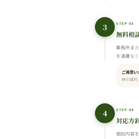
STEP 03
3
無料相
事務所ま
を遠慮な
ご用意い
券の資料
STEP 04
4
対応方
相談内容