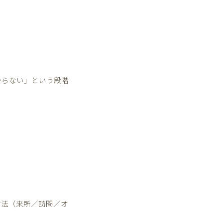
からない」という段階
方法（来所／訪問／オ