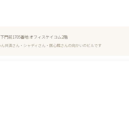
越市下門前1705番地 オフィスケイコム2階
みん共済さん・シャディさん・医心館さんの向かいのビルです