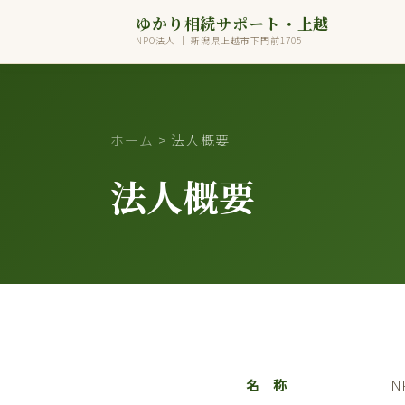
ゆかり相続サポート・上越
NPO法人 ｜ 新潟県上越市下門前1705
ホーム
> 法人概要
法人概要
名 称
N