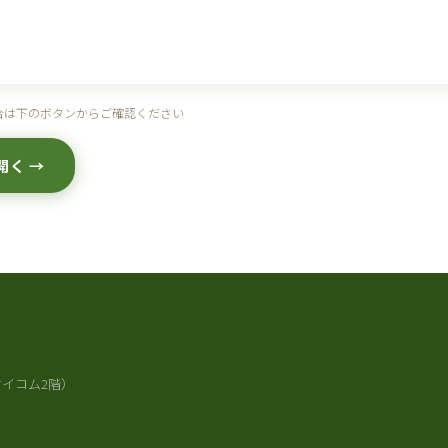
合は下のボタンからご確認ください
開く →
ケイコム2階）