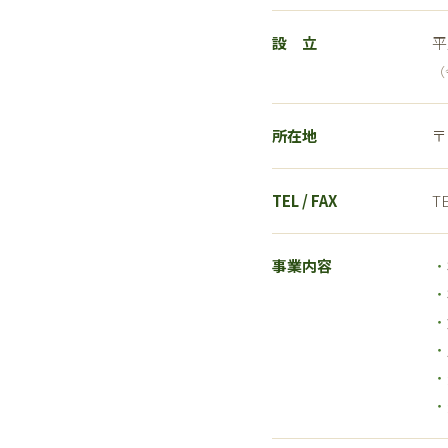
設 立
平
（
所在地
〒
TEL / FAX
TE
事業内容
・
・
・
・
・
・